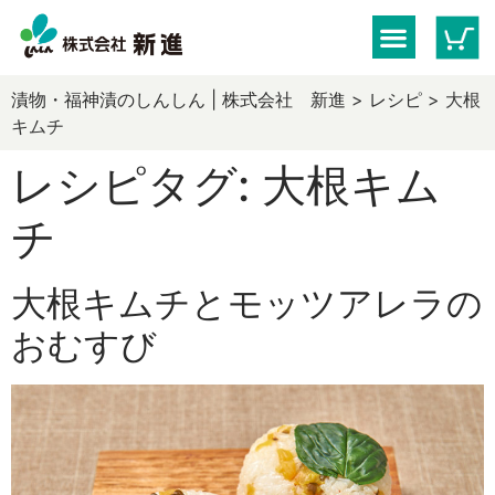
漬物・福神漬のしんしん | 株式会社 新進
>
レシピ
>
大根
キムチ
レシピタグ:
大根キム
チ
大根キムチとモッツアレラの
おむすび