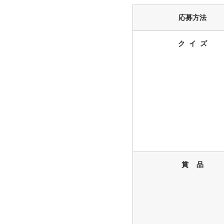
応募方法
ク イ ズ
賞 品