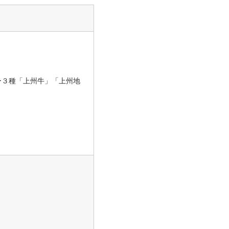
」
ー３種「上州牛」「上州地