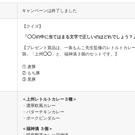
キャンペーンは終了しました
【クイズ】
「
◯◯
の中に当てはまる文字で正しいのはどれでしょう？
【プレゼント賞品は、一条もんこ先生監修のレトルトカレ
鶏」「上州
◯◯
」と、福神漬３個のセットです。】
① 麦豚
② もち豚
③ 黒豚
＜上州レトルトカレー３種＞
・濃厚欧風カレー
・バターチキンカレー
・ポークビンダルー
＜福神漬 ３個＞