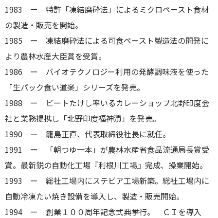
1983 ー 特許「凍結磨砕法」によるミクロペースト食材
の製造・販売を開始。
1985 ー 凍結磨砕法による可食ペースト製造法の開発に
より農林水産大臣賞を受賞。
1986 ー バイオテクノロジー利用の発酵調味液を使った
「生パック食い道楽」シリーズを発売。
1988 ー ビートたけし率いるカレーショップ北野印度会
社と業務提携し「北野印度福神漬」を発売。
1990 ー 籠島正直、代表取締役社長に就任。
1991 ー 「朝つゆ一本」が農林水産省食品流通局長賞受
賞。最新鋭の自動化工場『利根川工場』完成、操業開始。
1993 ー 総社工場内にステビア工場新築。総社工場内に
自動冷凍たい焼き設備を導入し、製造・販売開始。
1994 ー 創業１００周年記念式典挙行。 ＣＩを導入