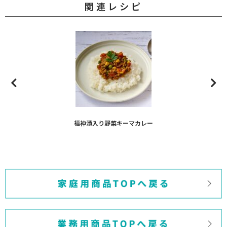
関連レシピ
福神漬入り野菜キーマカレー
福