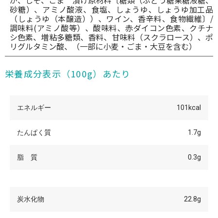
砂糖）、アミノ酸液、食塩、しょうゆ、しょうゆ加工品
（しょうゆ（本醸造））、ワイン、香辛料、食物繊維〕/
調味料(アミノ酸等）、酸味料、赤ダイコン色素、クチナ
シ色素、増粘多糖類、香料、甘味料（スクラロース）、ポ
リグルタミン酸、（一部に小麦・ごま・大豆を含む）
栄養成分表示（100g）あたり
エネルギー
101kcal
たんぱく質
1.7g
脂 質
0.3g
炭水化物
22.8g