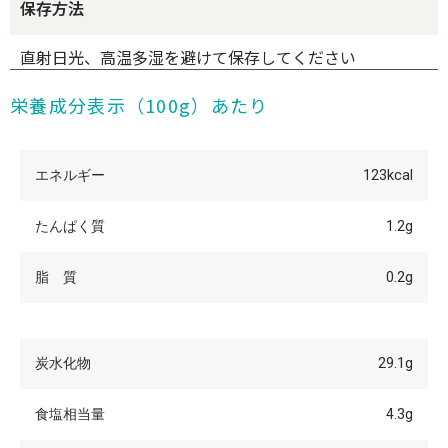
保存方法
直射日光、高温多湿を避けて保存してください
栄養成分表示（100g）あたり
エネルギー
123kcal
たんぱく質
1.2g
脂 質
0.2g
炭水化物
29.1g
食塩相当量
4.3g